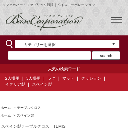
ソファカバー・ファブリック通販｜ベイスコーポレーション
人気の検索ワード
2人掛用
3人掛用
ラグ
マット
クッション
イタリア製
スペイン製
ホーム
>
テーブルクロス
ホーム
>
スペイン製
スペイン製テーブルクロス TEMIS