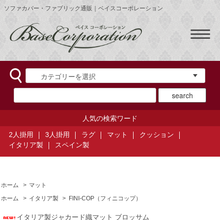
ソファカバー・ファブリック通販｜ベイスコーポレーション
人気の検索ワード
2人掛用
3人掛用
ラグ
マット
クッション
イタリア製
スペイン製
ホーム
>
マット
ホーム
>
イタリア製
>
FINI-COP（フィニコップ）
イタリア製ジャカード織マット ブロッサム