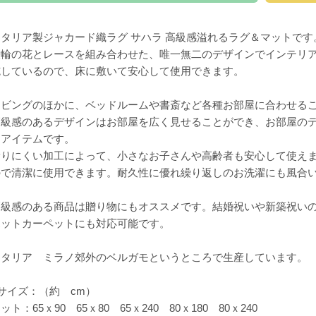
イタリア製ジャカード織ラグ サハラ 高級感溢れるラグ＆マットです
大輪の花とレースを組み合わせた、唯一無二のデザインでインテリ
施しているので、床に敷いて安心して使用できます。
リビングのほかに、ベッドルームや書斎など各種お部屋に合わせる
高級感のあるデザインはお部屋を広く見せることができ、お部屋の
るアイテムです。
滑りにくい加工によって、小さなお子さんや高齢者も安心して使え
ので清潔に使用できます。耐久性に優れ繰り返しのお洗濯にも風合
高級感のある商品は贈り物にもオススメです。結婚祝いや新築祝い
ホットカーペットにも対応可能です。
イタリア ミラノ郊外のベルガモというところで生産しています。
サイズ：（約 cm）
ット：65ｘ90 65ｘ80 65ｘ240 80ｘ180 80ｘ240