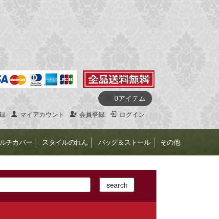
Select Language
▼
0アイテム
録
マイアカウント
会員登録
ログイン
ルチカバー
スタイルのれん
バッグ＆ストール
その他