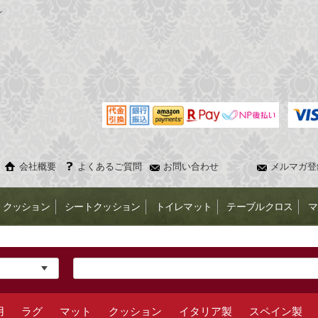
ン
会社概要
よくあるご質問
お問い合わせ
メルマガ登
クッション
シートクッション
トイレマット
テーブルクロス
マ
用
ラグ
マット
クッション
イタリア製
スペイン製