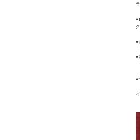
ラ
●
●
●