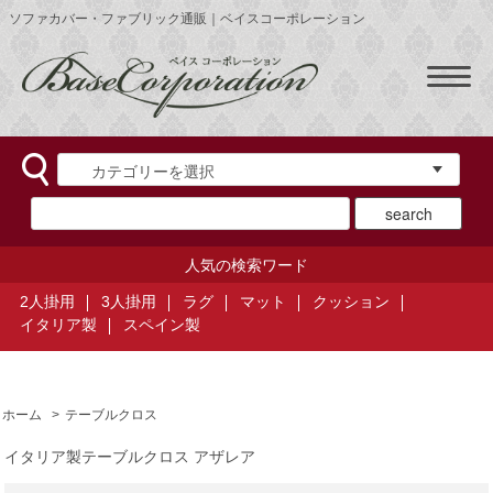
ソファカバー・ファブリック通販｜ベイスコーポレーション
人気の検索ワード
2人掛用
3人掛用
ラグ
マット
クッション
イタリア製
スペイン製
ホーム
>
テーブルクロス
イタリア製テーブルクロス アザレア