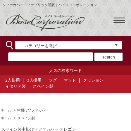
ソファカバー・ファブリック通販｜ベイスコーポレーション
人気の検索ワード
2人掛用
3人掛用
ラグ
マット
クッション
イタリア製
スペイン製
ホーム
>
中掛けソファカバー
ホーム
>
スペイン製
スペイン製中掛けソファカバー オレゴン