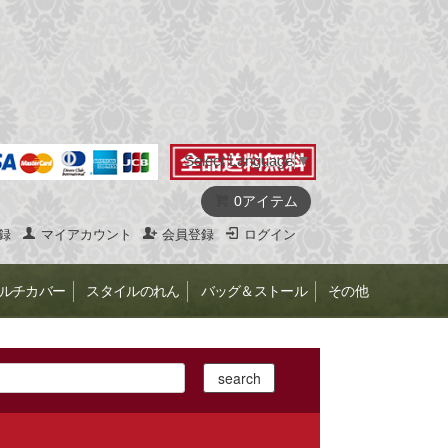
Select Language
▼
0アイテム
録
マイアカウント
会員登録
ログイン
ルチカバー
スタイルのれん
バッグ＆ストール
その他