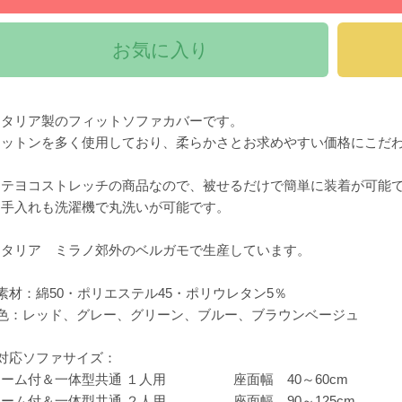
お気に入り
イタリア製のフィットソファカバーです。
コットンを多く使用しており、柔らかさとお求めやすい価格にこだ
タテヨコストレッチの商品なので、被せるだけで簡単に装着が可能
お手入れも洗濯機で丸洗いが可能です。
イタリア ミラノ郊外のベルガモで生産しています。
素材：綿50・ポリエステル45・ポリウレタン5％
●色：レッド、グレー、グリーン、ブルー、ブラウンベージュ
●対応ソファサイズ：
アーム付＆一体型共通 １人用 座面幅 40～60cm
アーム付＆一体型共通 ２人用 座面幅 90～125cm