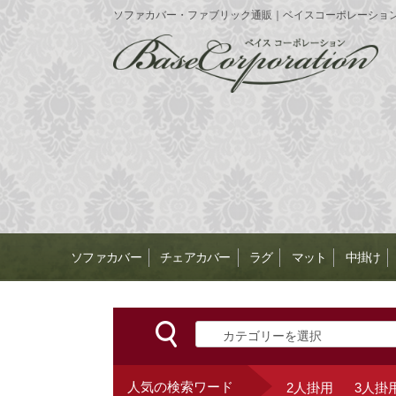
ソファカバー・ファブリック通販｜ベイスコーポレーショ
ソファカバー
チェアカバー
ラグ
マット
中掛け
人気の検索ワード
2人掛用
3人掛