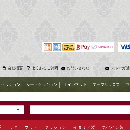
ン
会社概要
よくあるご質問
お問い合わせ
メルマガ登
クッション
シートクッション
トイレマット
テーブルクロス
マ
用
ラグ
マット
クッション
イタリア製
スペイン製