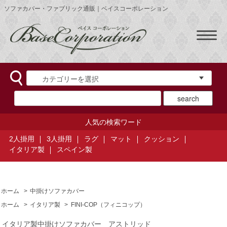
ソファカバー・ファブリック通販｜ベイスコーポレーション
人気の検索ワード
2人掛用
3人掛用
ラグ
マット
クッション
イタリア製
スペイン製
ホーム
>
中掛けソファカバー
ホーム
>
イタリア製
>
FINI-COP（フィニコップ）
イタリア製中掛けソファカバー アストリッド