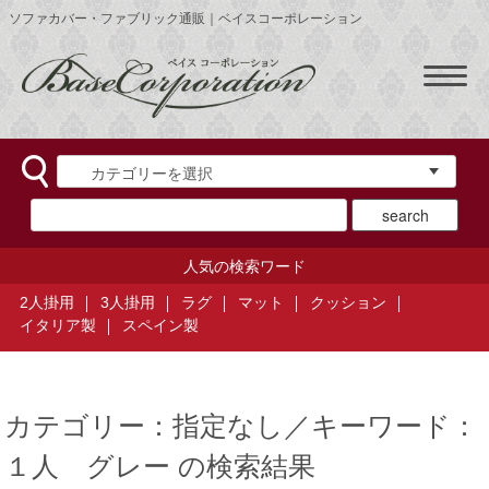
ソファカバー・ファブリック通販｜ベイスコーポレーション
人気の検索ワード
2人掛用
3人掛用
ラグ
マット
クッション
イタリア製
スペイン製
カテゴリー：指定なし／キーワード：
１人 グレー の検索結果