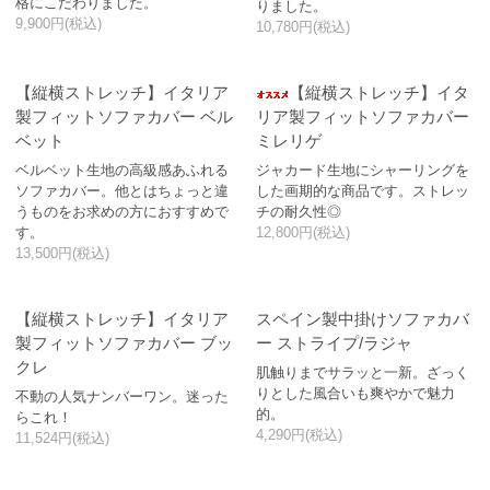
格にこだわりました。
りました。
9,900円(税込)
10,780円(税込)
【縦横ストレッチ】イタリア
【縦横ストレッチ】イタ
製フィットソファカバー ベル
リア製フィットソファカバー
ベット
ミレリゲ
ベルベット生地の高級感あふれる
ジャカード生地にシャーリングを
ソファカバー。他とはちょっと違
した画期的な商品です。ストレッ
うものをお求めの方におすすめで
チの耐久性◎
す。
12,800円(税込)
13,500円(税込)
【縦横ストレッチ】イタリア
スペイン製中掛けソファカバ
製フィットソファカバー ブッ
ー ストライプ/ラジャ
クレ
肌触りまでサラッと一新。ざっく
りとした風合いも爽やかで魅力
不動の人気ナンバーワン。迷った
的。
らこれ！
4,290円(税込)
11,524円(税込)